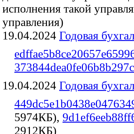
исполнения такой управл
управления)
19.04.2024
Годовая бухгал
edffae5b8ce20657e6599
373844dea0fe06b8b297c
19.04.2024
Годовая бухгал
449dc5e1b0438e047634
5974КБ),
9d1ef6eeb88ff
2912КБ)