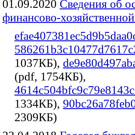
01.09.2020
Сведения об о
финансово-хозяйственной 
efae407381ec5d9b5daa0
586261b3c10477d7617c
1037КБ),
de9e80d497ab
(pdf, 1754КБ),
4614c504bfc9c79e8143c
1334КБ),
90bc26a78feb
2309КБ)